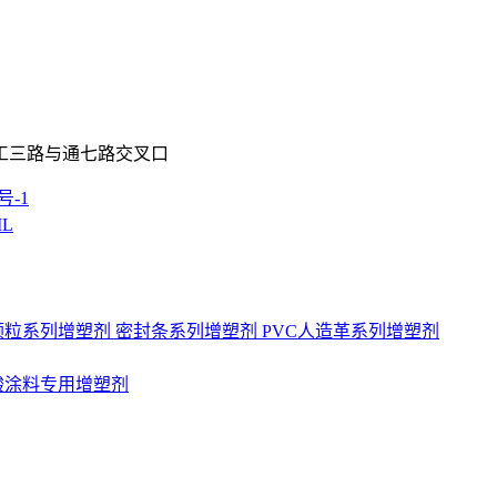
工三路与通七路交叉口
号-1
L
C颗粒系列增塑剂
密封条系列增塑剂
PVC人造革系列增塑剂
酸涂料专用增塑剂