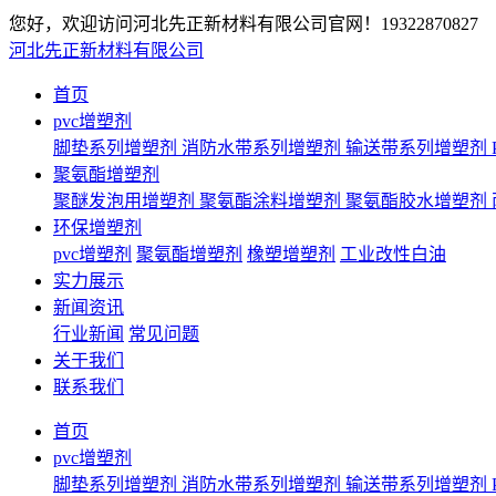
您好，欢迎访问河北先正新材料有限公司官网！
19322870827
河北先正新材料有限公司
首页
pvc增塑剂
脚垫系列增塑剂
消防水带系列增塑剂
输送带系列增塑剂
聚氨酯增塑剂
聚醚发泡用增塑剂
聚氨酯涂料增塑剂
聚氨酯胶水增塑剂
环保增塑剂
pvc增塑剂
聚氨酯增塑剂
橡塑增塑剂
工业改性白油
实力展示
新闻资讯
行业新闻
常见问题
关于我们
联系我们
首页
pvc增塑剂
脚垫系列增塑剂
消防水带系列增塑剂
输送带系列增塑剂