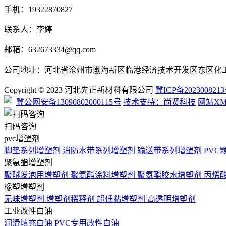
手机：
19322870827
联系人：李婷
邮箱：632673334@qq.com
公司地址：河北省沧州市渤海新区临港经济技术开发区东区化
Copyright © 2023 河北先正新材料有限公司
冀ICP备2023008213
冀公网安备13090802000115号
技术支持：尚贤科技
网站XM
扫码咨询
pvc增塑剂
脚垫系列增塑剂
消防水带系列增塑剂
输送带系列增塑剂
PV
聚氨酯增塑剂
聚醚发泡用增塑剂
聚氨酯涂料增塑剂
聚氨酯胶水增塑剂
丙烯
橡塑增塑剂
无味增塑剂
增塑剂稀释剂
超低粘增塑剂
高透明增塑剂
工业改性白油
润滑填充白油
PVC专用改性白油