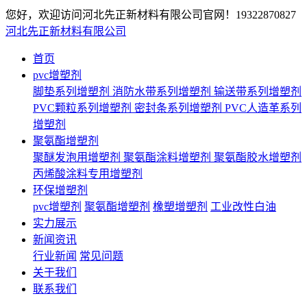
您好，欢迎访问河北先正新材料有限公司官网！
19322870827
河北先正新材料有限公司
首页
pvc增塑剂
脚垫系列增塑剂
消防水带系列增塑剂
输送带系列增塑剂
PVC颗粒系列增塑剂
密封条系列增塑剂
PVC人造革系列
增塑剂
聚氨酯增塑剂
聚醚发泡用增塑剂
聚氨酯涂料增塑剂
聚氨酯胶水增塑剂
丙烯酸涂料专用增塑剂
环保增塑剂
pvc增塑剂
聚氨酯增塑剂
橡塑增塑剂
工业改性白油
实力展示
新闻资讯
行业新闻
常见问题
关于我们
联系我们