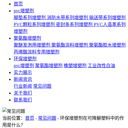
首页
pvc增塑剂
脚垫系列增塑剂
消防水带系列增塑剂
输送带系列增塑剂
PVC颗粒系列增塑剂
密封条系列增塑剂
PVC人造革系列
增塑剂
聚氨酯增塑剂
聚醚发泡用增塑剂
聚氨酯涂料增塑剂
聚氨酯胶水增塑剂
丙烯酸涂料专用增塑剂
环保增塑剂
pvc增塑剂
聚氨酯增塑剂
橡塑增塑剂
工业改性白油
实力展示
新闻资讯
行业新闻
常见问题
关于我们
联系我们
当前位置：
首页
-
常见问题
- 环保增塑剂在可降解塑料中的作
用是什么？