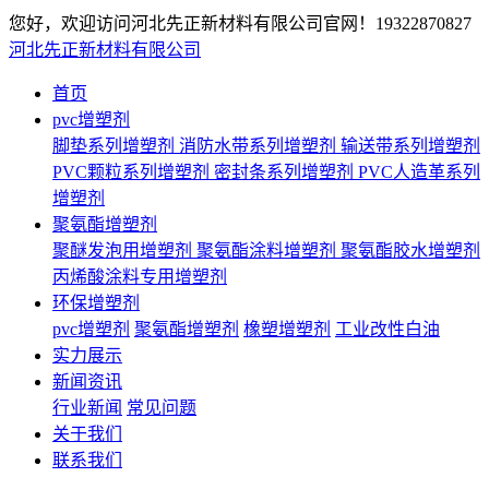
您好，欢迎访问河北先正新材料有限公司官网！
19322870827
河北先正新材料有限公司
首页
pvc增塑剂
脚垫系列增塑剂
消防水带系列增塑剂
输送带系列增塑剂
PVC颗粒系列增塑剂
密封条系列增塑剂
PVC人造革系列
增塑剂
聚氨酯增塑剂
聚醚发泡用增塑剂
聚氨酯涂料增塑剂
聚氨酯胶水增塑剂
丙烯酸涂料专用增塑剂
环保增塑剂
pvc增塑剂
聚氨酯增塑剂
橡塑增塑剂
工业改性白油
实力展示
新闻资讯
行业新闻
常见问题
关于我们
联系我们