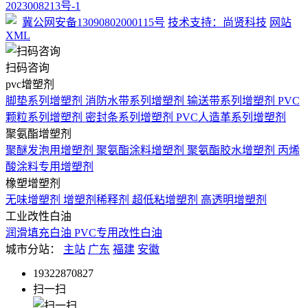
2023008213号-1
冀公网安备13090802000115号
技术支持：尚贤科技
网站
XML
扫码咨询
pvc增塑剂
脚垫系列增塑剂
消防水带系列增塑剂
输送带系列增塑剂
PVC
颗粒系列增塑剂
密封条系列增塑剂
PVC人造革系列增塑剂
聚氨酯增塑剂
聚醚发泡用增塑剂
聚氨酯涂料增塑剂
聚氨酯胶水增塑剂
丙烯
酸涂料专用增塑剂
橡塑增塑剂
无味增塑剂
增塑剂稀释剂
超低粘增塑剂
高透明增塑剂
工业改性白油
润滑填充白油
PVC专用改性白油
城市分站：
主站
广东
福建
安徽
19322870827
扫一扫