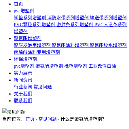
首页
pvc增塑剂
脚垫系列增塑剂
消防水带系列增塑剂
输送带系列增塑剂
PVC颗粒系列增塑剂
密封条系列增塑剂
PVC人造革系列
增塑剂
聚氨酯增塑剂
聚醚发泡用增塑剂
聚氨酯涂料增塑剂
聚氨酯胶水增塑剂
丙烯酸涂料专用增塑剂
环保增塑剂
pvc增塑剂
聚氨酯增塑剂
橡塑增塑剂
工业改性白油
实力展示
新闻资讯
行业新闻
常见问题
关于我们
联系我们
当前位置：
首页
-
常见问题
- 什么是聚氨酯增塑剂？